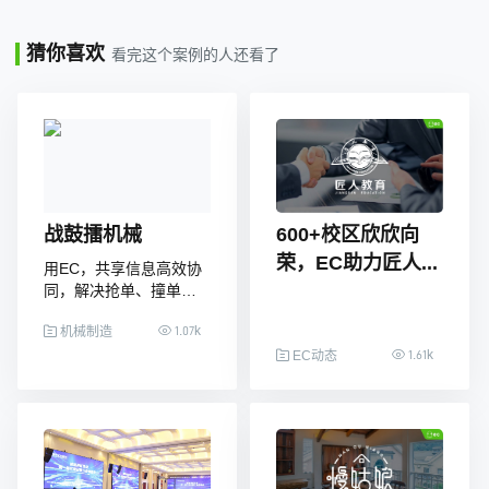
猜你喜欢
看完这个案例的人还看了
战鼓擂机械
600+校区欣欣向
荣，EC助力匠人...
用EC，共享信息高效协
同，解决抢单、撞单，
团队发展更和谐
1.07k
机械制造
1.61k
EC动态