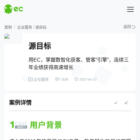
探索EC
返回
案例
企业服务
源目标
源目标
用EC，掌握数智化获客、管客“引擎”，连续三
热门搜索
# 汇营销
# 易企查
年业绩获得高速增长
1.82k
2023-04-27
企业服务
案例详情