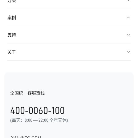
方案
加速成交
智能电销方案
案例
客户服务
广告营销方案
企业服务
支持
轻松管理
微校务
招商加盟
帮助中心
关于
产品价格
B2B私域营销
机械制造
代理合作
公司介绍
SCRM解决方案
教培行业
API对接
EC价值观
医疗美容
全国统一客服热线
EC荣誉
金融服务
400-0060-100
联系EC
(每天：8:00 — 22:00 全年无休)
加入EC