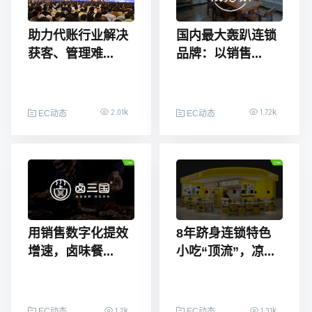
助力代账行业解决
国内最大轰趴连锁
获客、管理难...
品牌：以销售...
2.01k
1.72k
EC动态
EC动态
用销售数字化提效
8年跻身连锁特色
增速，卤味餐...
小吃“顶流”，凉...
1.2k
1.31k
EC动态
EC动态