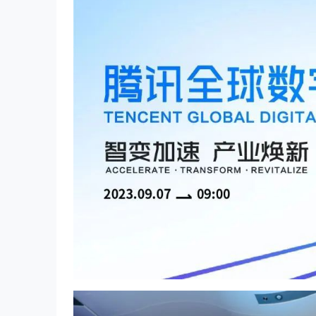
连接公域和私域，驱动“从商
社会招聘
校园招聘
电话拓客
团队协同
未开始
机到成交”的全流程