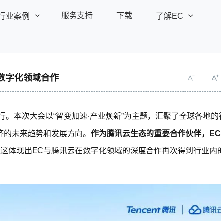
服务支持
下载
行业案例
了解EC
了解更多
了解更多
全部案例
产品价格
数字化领域合作
探索EC
EC荣誉
联系EC
一站式广告营销方案
招商加盟
标
汇聚全网商机，专注提升ROI
圳举行。本次大会以“智变加速·产业焕新”为主题，汇聚了全球各地的
济的未来趋势和发展方向。
作为腾讯云生态的重要合作伙伴，EC
788
客户服务
轻松管理
￥
。这体现出EC与腾讯云在数字化领域的深度合作再次得到行业内
热门搜索
# 汇营销
# 易企查
医疗美容
B2B私域营销方案
媒体报道
企微互通
智能报表
HOT
把流量变留量，用系统促增
长
20个账
私域运营
大屏报表
NEW
金融服务
EC CRM x 企业微信