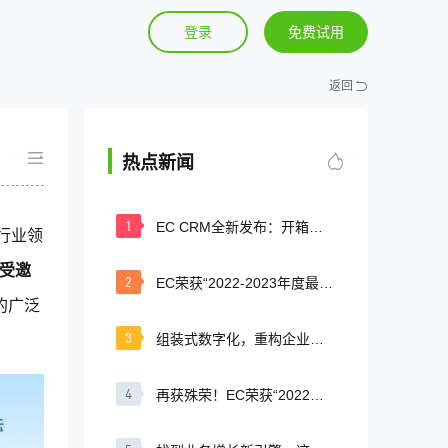
登录
免费试用
返回
了解更多
全国统一客服热线
热点新闻
400-0060-100
准版
企业版
1
EC CRM全新发布：开箱即
(每天：8:00 — 22:00 全年无休)
行业领
用的全场景CRM，等你来体
验！
受邀
1288
2
EC荣获“2022-2023年度最具
￥
账号 / 年
账号 / 年
影响力职业教育CRM服务品
的广泛
地址：
深圳市南山区科技南12路28号康佳研发大厦20A-
牌”
3
组装式数字化，重构企业新
C号
增长|2023数字化增长交流大
号起售
30个账号起售
会圆满落幕
邮箱：
hr@workec.com
4
再获殊荣！EC荣获“2022中
国SaaS优秀CRM产品奖”
总机：
0755-86538838