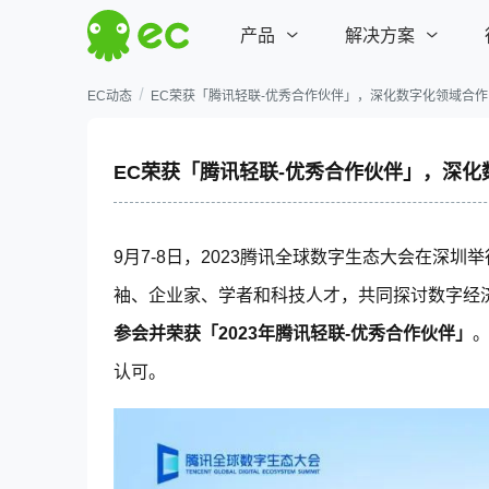
产品
解决方案
EC动态
EC荣获「腾讯轻联-优秀合作伙伴」，深化数字化领域合作
增长型CRM系统
业务场景解决方案
行业案例
了解EC
EC荣获「腾讯轻联-优秀合作伙伴」，深化
公司简介
EC价值观
一体化智能电销方案
企业服务
合规电销，让团队专注业绩
9月7-8日，2023腾讯全球数字生态大会在深
EC动态
袖、企业家、学者和科技人才，共同探讨数字经
营销获客
加速成交
参会并荣获「2023年腾讯轻联-优秀合作伙伴」
教培行业
微校务解决方案
六度动态
产品动态
连接广告
客户管理
认可。
整合企业微信，为教培机构
提能提效
搜索客户
销售管理
加入EC
微信营销
订单管理
机械制造
SCRM解决方案