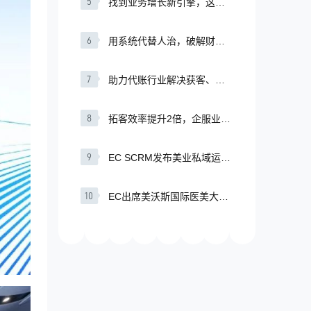
5
找到业务增长新引擎，这家
“专精特新”企业交出漂亮增长
传真：
0755-82556178
曲线
6
用系统代替人治，破解财税
行业规模化难题
7
助力代账行业解决获客、管
理难题，EC亮相首届代账行
业博览会
8
拓客效率提升2倍，企服业人
效增长的最优解
9
EC SCRM发布美业私域运营
方案：“猛火”促业绩
10
EC出席美沃斯国际医美大
会，发布营销一体化解决方
案